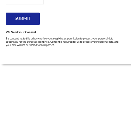
We Need Your Consent
By consenting to this privacy notice you are giving us permission to process your personal data
specifically for the purposes identified. Consent is required for us to process your personal data, and
your data will not be shared to third parties.