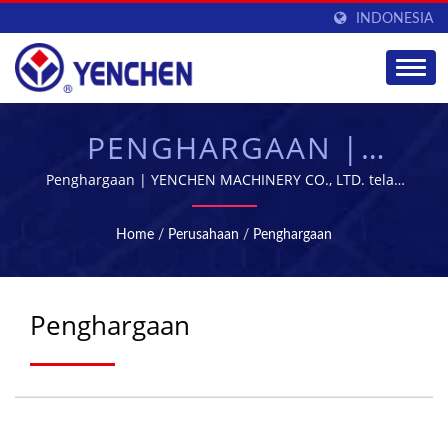
INDONESIA
PENGHARGAAN |
PEMASOK PERALATAN
Penghargaan | YENCHEN MACHINERY CO., LTD. telah
mengkhususkan diri dalam memproduksi Mesin
MANUFAKTUR FARMASI
Farmasi selama 60 tahun.
Home
/
Perusahaan
/
Penghargaan
| YENCHEN
Penghargaan