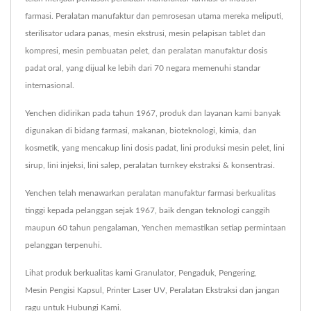
farmasi. Peralatan manufaktur dan pemrosesan utama mereka meliputi,
sterilisator udara panas, mesin ekstrusi, mesin pelapisan tablet dan
kompresi, mesin pembuatan pelet, dan peralatan manufaktur dosis
padat oral, yang dijual ke lebih dari 70 negara memenuhi standar
internasional.
Yenchen didirikan pada tahun 1967, produk dan layanan kami banyak
digunakan di bidang farmasi, makanan, bioteknologi, kimia, dan
kosmetik, yang mencakup lini dosis padat, lini produksi mesin pelet, lini
sirup, lini injeksi, lini salep, peralatan turnkey ekstraksi & konsentrasi.
Yenchen telah menawarkan peralatan manufaktur farmasi berkualitas
tinggi kepada pelanggan sejak 1967, baik dengan teknologi canggih
maupun 60 tahun pengalaman, Yenchen memastikan setiap permintaan
pelanggan terpenuhi.
Lihat produk berkualitas kami
Granulator
,
Pengaduk
,
Pengering
,
Mesin Pengisi Kapsul
,
Printer Laser UV
,
Peralatan Ekstraksi
dan jangan
ragu untuk
Hubungi Kami
.