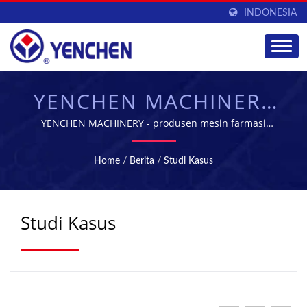
INDONESIA
YENCHEN MACHINERY
CO., LTD.
YENCHEN MACHINERY - produsen mesin farmasi
terkemuka di Taiwan
Home
/
Berita
/
Studi Kasus
Studi Kasus