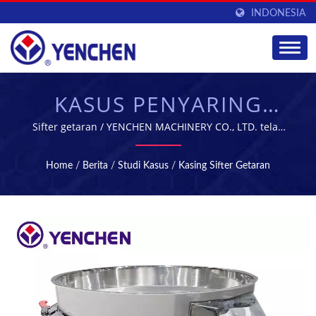
INDONESIA
KASUS PENYARING
GETARAN | PERALATAN
Sifter getaran / YENCHEN MACHINERY CO., LTD. telah
mengkhususkan diri dalam memproduksi Mesin
MANUFAKTUR &
Farmasi selama 60 tahun.
Home
/
Berita
/
Studi Kasus
/
Kasing Sifter Getaran
PENGOLAHAN FARMASI
| YENCHEN