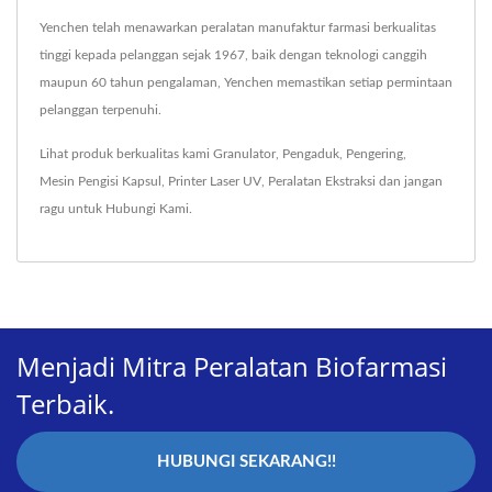
Yenchen telah menawarkan peralatan manufaktur farmasi berkualitas
tinggi kepada pelanggan sejak 1967, baik dengan teknologi canggih
maupun 60 tahun pengalaman, Yenchen memastikan setiap permintaan
pelanggan terpenuhi.
Lihat produk berkualitas kami
Granulator
,
Pengaduk
,
Pengering
,
Mesin Pengisi Kapsul
,
Printer Laser UV
,
Peralatan Ekstraksi
dan jangan
ragu untuk
Hubungi Kami
.
Menjadi Mitra Peralatan Biofarmasi
Terbaik.
HUBUNGI SEKARANG!!