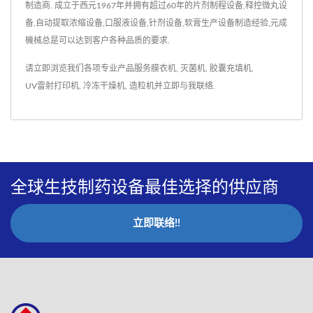
制造商. 成立于西元1967年并拥有超过60年的片剂制程设备,释控微丸设
备,自动提取浓缩设备,口服液设备,针剂设备,软膏生产设备制造经验,元成
機械总是可以达到客户各种品质的要求.
请立即浏览我们各项专业产品服务
膜衣机
,
灭菌机
,
胶囊充填机
,
UV雷射打印机
,
冷冻干燥机
,
造粒机
并
立即与我联络
.
全球生技制药设备最佳选择的供应商
立即联络!!