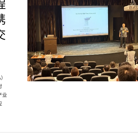
程
携
交
A）
讨
产业
应
雷射打孔机
干式造粒机