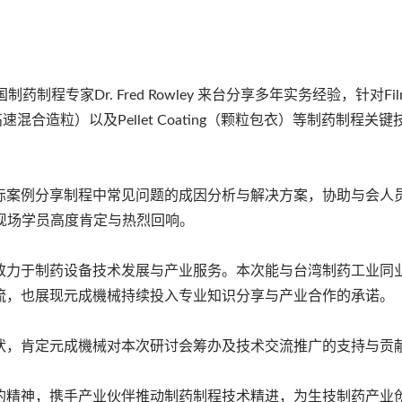
程专家Dr. Fred Rowley 来台分享多年实务经验，针对Fil
tion（高速混合造粒）以及Pellet Coating（颗粒包衣）等制药制程关
际案例分享制程中常见问题的成因分析与解决方案，协助与会人
，获得现场学员高度肯定与热烈回响。
致力于制药设备技术发展与产业服务。本次能与台湾制药工业同
流，也展现元成機械持续投入专业知识分享与产业合作的承诺。
状，肯定元成機械对本次研讨会筹办及技术交流推广的支持与贡
的精神，携手产业伙伴推动制药制程技术精进，为生技制药产业