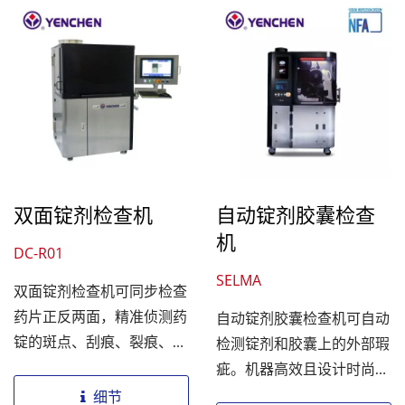
双面锭剂检查机
自动锭剂胶囊检查
机
DC-R01
SELMA
双面锭剂检查机可同步检查
药片正反两面，精准侦测药
自动锭剂胶囊检查机可自动
锭的斑点、刮痕、裂痕、破
检测锭剂和胶囊上的外部瑕
损、异物等瑕疵。具备专利
疵。机器高效且设计时尚，
设计，支援多种药片形状与
只需简单的设定和最小的结
细节