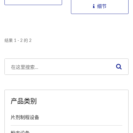
颜色，操作简便、效率高。
构变化，即可按照各种形
细节
适合预算有限、重视基本检
状、颜色、尺寸轻松精确地
查需求的客户。
进行检测。并透过系统设定
及最佳的演算法，提供锭剂
和胶囊相同的检查品质。
结果 1 - 2 的 2
Agent...
产品类别
片剂制程设备