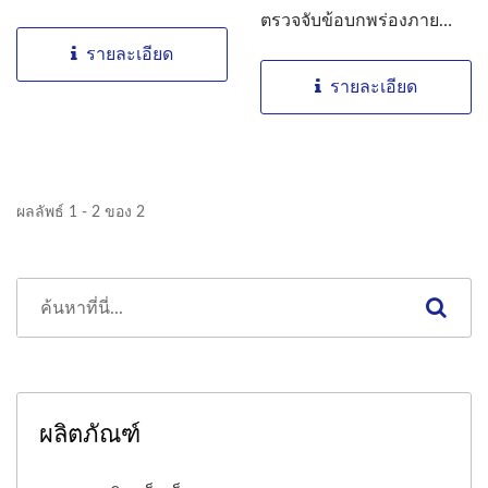
กัน...
ตรวจจับข้อบกพร่องภาย
นอกของแท็บเล็ตและ
รายละเอียด
แคปซูลได้อย่างง่ายดายโดย
รายละเอียด
ใช้กล้องและอัลกอริธึมการ
ตรวจสอบ. เครื่องจักรที่มี
เทคโนโลยีสูงสุดนี้สามารถ
ตรวจสอบข้อบกพร่องเล็กๆ...
ผลลัพธ์ 1 - 2 ของ 2
ผลิตภัณฑ์