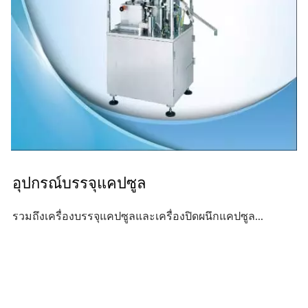
อุปกรณ์บรรจุแคปซูล
รวมถึงเครื่องบรรจุแคปซูลและเครื่องปิดผนึกแคปซูล...