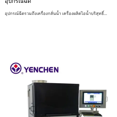
อุปกรณ์ฉีด
อุปกรณ์ฉีดรวมถึงเครื่องกลั่นน้ำ เครื่องผลิตไอน้ำบริสุทธิ์...