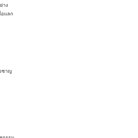
ย่าง
ื่อแลก
ยวชาญ
ัชกรรม