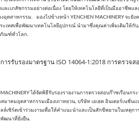
ะเภสัชกรรมอย่างต่อเนื่อง โดยให้เทคโนโลยีที่เป็นมืออาชีพแล
โตของอุตสาหกรรม. มองไปข้างหน้า YENCHEN MACHINERY จะยังค
ระเทศเพื่อพัฒนาเทคโนโลยีอุปกรณ์ นำมาซึ่งคุณค่าเพิ่มเติมให้กั
ัณฑ์ทั่วโลก.
การรับรองมาตรฐาน ISO 14064-1:2018 การตรวจส
N MACHINERY ได้จัดพิธีรับรองรายงานการตรวจสอบก๊าซเรือนกระ
กสมาคมอุตสาหกรรมเมืองเถาหยวน, บริษัท เอเฮด อินเตอร์เนชั่น
เบลล์เซิร์ตเข้าร่วมงานเพื่อให้คำแนะนำและเป็นสักขีพยานในเหตุกา
ฒนาที่ยั่งยืน.