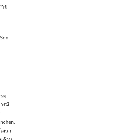
สาย
Sdn.
รรม
ารมี
ะ
enchen.
พัฒนา
ในด้าน