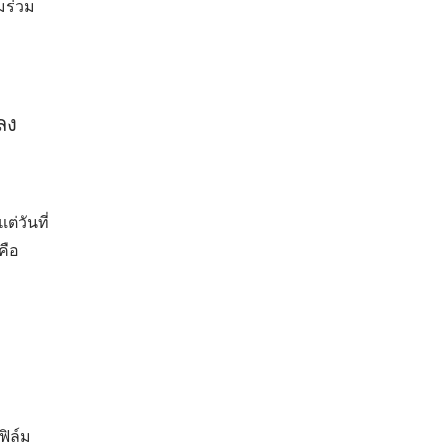
มร่วม
ลง
่วันที่
คือ
ฟิล์ม