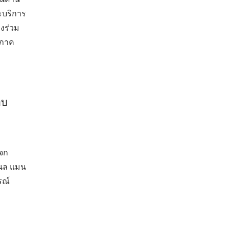
ะบริการ
งร่วม
บภาค
อบ
จก
แนล แมน
รณ์