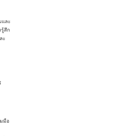
รมและ
ู้สึก
และ
ร
มมือ