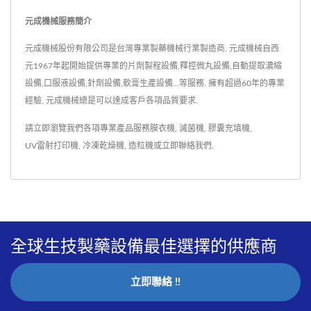
元成機械服務簡介
元成機械股份有限公司是台灣專業製藥機械行業製造商. 元成機械自西
元1967年起開始提供專業的片劑製程設備,釋控微丸設備,自動提取濃縮
設備,口服液設備,針劑設備,軟膏生產設備...等服務. 擁有超過60年的專業
經驗, 元成機械總是可以達成客戶各項品質要求.
請立即瀏覽我們各項專業產品服務
膜衣機
,
滅菌機
,
膠囊充填機
,
UV雷射打印機
,
冷凍乾燥機
,
造粒機
或
立即聯絡我們
.
全球生技製藥設備最佳選擇的供應商
立即聯絡 !!