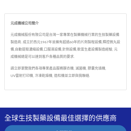
元成機械公司簡介
元成機械股份有限公司是台灣一家專業在製藥機械行業的生技製藥設備
製造商. 成立於西元1967年並擁有超過60年的片劑製程設備,釋控微丸設
備,自動提取濃縮設備,口服液設備,針劑設備,軟膏生產設備製造經驗, 元
成機械總是可以達到客戶各種品質的要求.
請立即瀏覽我們各項專業產品服務
膜衣機
,
滅菌機
,
膠囊充填機
,
UV雷射打印機
,
冷凍乾燥機
,
造粒機
並
立即與我聯絡
.
全球生技製藥設備最佳選擇的供應商