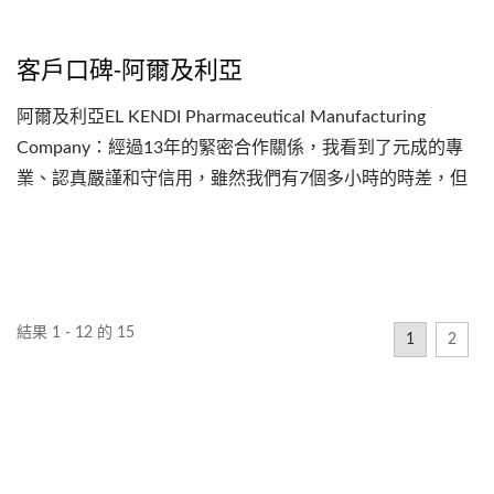
客戶口碑-阿爾及利亞
阿爾及利亞EL KENDI Pharmaceutical Manufacturing
Company：經過13年的緊密合作關係，我看到了元成的專
業、認真嚴謹和守信用，雖然我們有7個多小時的時差，但
我們的製程或維護問題，總是能即時獲得回覆及解決，及收
到設備新功能以及改進資訊。特別感謝元成創始人劉清三博
士，在FAT測試期間熱情款待及分享的經驗和建議。感謝所
有元成團隊。
結果 1 - 12 的 15
1
2