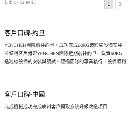
結果 1 - 12 的 15
1
2
客戶口碑-約旦
YENCHEN團隊前往約旦，成功完成60KG造粒線設備安裝
並獲得客戶肯定YENCHEN團隊近期前往約旦，負責60KG
造粒線設備的安裝與調試。經過團隊的專業執行，設備順利
運行，專案圓滿完成，並獲得客戶高度肯定。為感謝我們高
效且專業的服務，約旦客戶特別頒發感謝狀，表揚團隊成員
在設備安裝過程中的卓越貢獻。此次專案再次展現...
客戶口碑-中國
元成機械成功完成廣州客戶提取系統升級改造項目