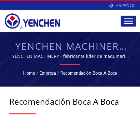
ESPAÑOL
YENCHEN MACHINERY
CO., LTD.
YENCHEN MACHINERY - fabricante líder de maquinaria
farmacéutica en Taiwán
Home
/
Empresa
/
Recomendación Boca A Boca
Recomendación Boca A Boca