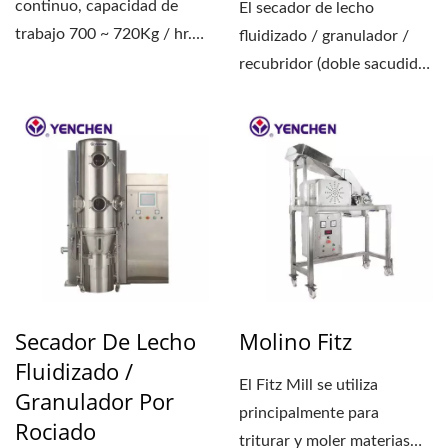
continuo, capacidad de
El secador de lecho
trabajo 700 ~ 720Kg / hr.
fluidizado / granulador /
En el uso de un soplador...
recubridor (doble sacudida)
es una máquina
multifuncional...
Secador De Lecho
Molino Fitz
Fluidizado /
El Fitz Mill se utiliza
Granulador Por
principalmente para
Rociado
triturar y moler materias