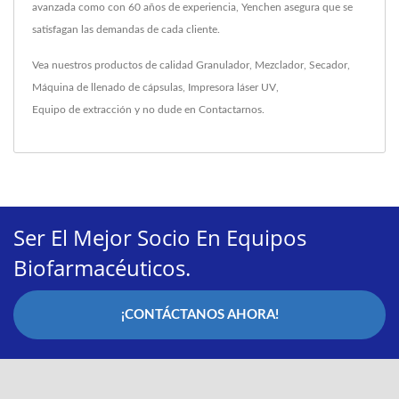
avanzada como con 60 años de experiencia, Yenchen asegura que se
satisfagan las demandas de cada cliente.
Vea nuestros productos de calidad
Granulador
,
Mezclador
,
Secador
,
Máquina de llenado de cápsulas
,
Impresora láser UV
,
Equipo de extracción
y no dude en
Contactarnos
.
Ser El Mejor Socio En Equipos
Biofarmacéuticos.
¡CONTÁCTANOS AHORA!