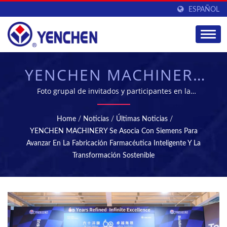
ESPAÑOL
YENCHEN MACHINERY
SE ASOCIA CON
Foto grupal de invitados y participantes en la
celebración del 60 aniversario de YENCHEN MACHINERY
SIEMENS PARA
| YENCHEN MACHINERY CO., LTD. se ha especializado
Home
/
Noticias
/
Últimas Noticias
/
en la fabricación de máquinas farmacéuticas durante
AVANZAR EN LA
YENCHEN MACHINERY Se Asocia Con Siemens Para
60 años.
Avanzar En La Fabricación Farmacéutica Inteligente Y La
FABRICACIÓN
Transformación Sostenible
FARMACÉUTICA
INTELIGENTE Y LA
TRANSFORMACIÓN