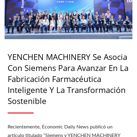
SOSTENIBLE |
MÁQUINAS DE
TABLETAS Y
ESTERILIZACIÓN -
EQUIPOS DE
YENCHEN MACHINERY Se Asocia
FABRICACIÓN
Con Siemens Para Avanzar En La
FARMACÉUTICA |
Fabricación Farmacéutica
Inteligente Y La Transformación
YENCHEN
Sostenible
Recientemente, Economic Daily News publicó un
artículo titulado “Siemens y YENCHEN MACHINERY