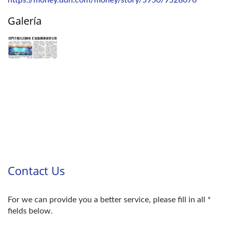
https://money.udn.com/money/story/5950/9528676
Galería