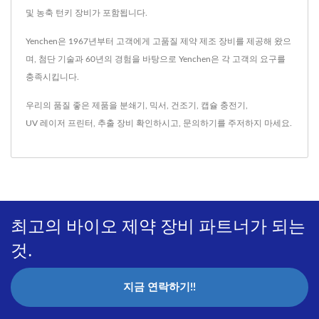
및 농축 턴키 장비가 포함됩니다.
Yenchen은 1967년부터 고객에게 고품질 제약 제조 장비를 제공해 왔으
며, 첨단 기술과 60년의 경험을 바탕으로 Yenchen은 각 고객의 요구를
충족시킵니다.
우리의 품질 좋은 제품을
분쇄기
,
믹서
,
건조기
,
캡슐 충전기
,
UV 레이저 프린터
,
추출 장비
확인하시고,
문의하기
를 주저하지 마세요.
최고의 바이오 제약 장비 파트너가 되는
것.
지금 연락하기!!