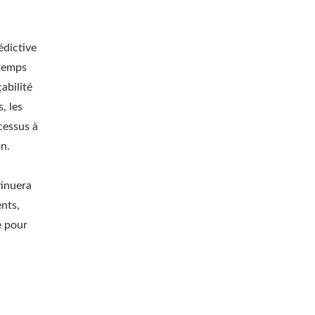
édictive
 temps
abilité
, les
cessus à
on.
inuera
ents,
e pour