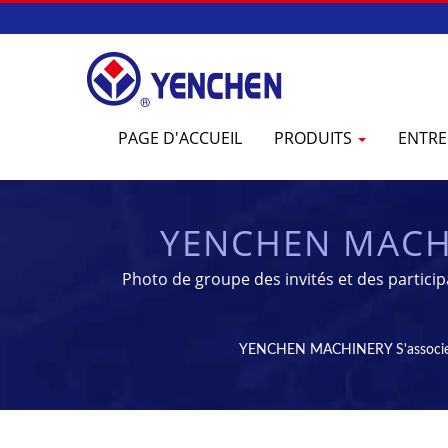
PAGE D'ACCUEIL
PRODUITS
ENTRE
YENCHEN MACHI
AVANCER LA FAB
Photo de groupe des invités et des parti
spécial
ET LA TRANSFORM
YENCHEN MACHINERY S'associe À S
& DE STÉRILI
PH