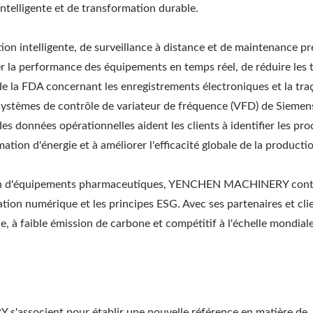
ntelligente et de transformation durable.
ion intelligente, de surveillance à distance et de maintenance pr
r la performance des équipements en temps réel, de réduire les
e la FDA concernant les enregistrements électroniques et la traç
systèmes de contrôle de variateur de fréquence (VFD) de Siemens
es données opérationnelles aident les clients à identifier les pro
ion d'énergie et à améliorer l'efficacité globale de la producti
ation d'équipements pharmaceutiques, YENCHEN MACHINERY cont
ation numérique et les principes ESG. Avec ses partenaires et cli
e, à faible émission de carbone et compétitif à l'échelle mondial
s'associent pour établir une nouvelle référence en matière de