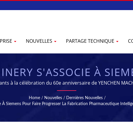
PRISE
NOUVELLES
PARTAGE TECHNIQUE
C
NERY S'ASSOCIE À SIEM
RICATION PHARMACEUTIQ
cipants à la célébration du 60e anniversaire de YENCHEN M
ise dans la fabrication de machines pharmaceutiques depuis
ATION DURABLE | MACH
Home
/
Nouvelles
/
Dernières Nouvelles
/
iemens Pour Faire Progresser La Fabrication Pharmaceutique Intellige
SATION - ÉQUIPEMENT D
ARMACEUTIQUE | YENC