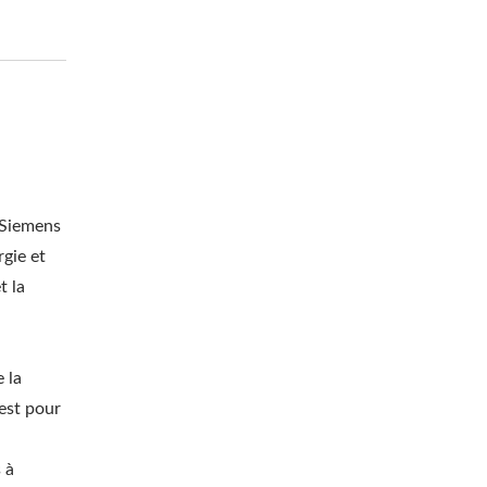
 Siemens
gie et
t la
 la
test pour
 à