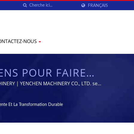
FRANÇAIS
ONTACTEZ-NOUS
ENS POUR FAIRE
UE INTELLIGENTE
ACHINERY | YENCHEN MACHINERY CO., LTD. se
 60 ans.
INES À COMPRIMÉS
nte Et La Transformation Durable
E FABRICATION
HEN