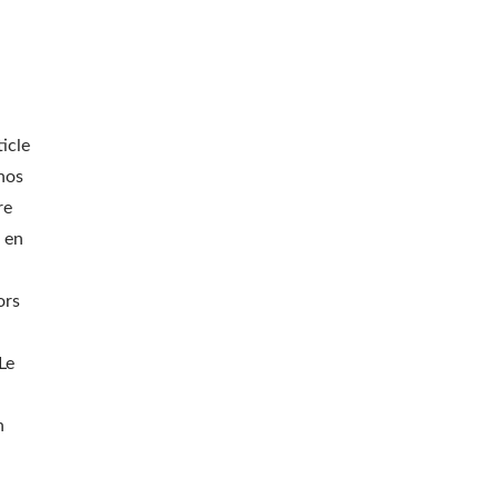
hine De Perçage Laser
Compacteur À Roule
icle
nos
re
 en
ors
Le
n