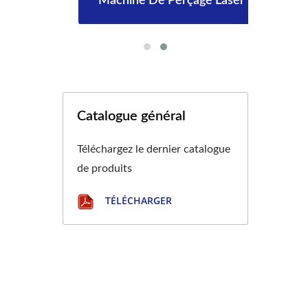
aux
Machine De Perçage Laser
C
Catalogue général
Téléchargez le dernier catalogue
de produits
TÉLÉCHARGER