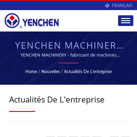
FRANÇAIS
YENCHEN MACHINERY
CO., LTD.
YENCHEN MACHINERY - fabricant de machines
pharmaceutiques leader à Taïwan
Home
/
Nouvelles
/
Actualités De L'entreprise
Actualités De L'entreprise