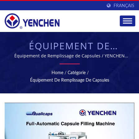
FRANÇAIS
ÉQUIPEMENT DE
REMPLISSAGE DE
Équipement de Remplissage de Capsules / YENCHEN
MACHINERY - fabricant de machines pharmaceutiques
CAPSULES -
leader à Taïwan
Home
/
Catégorie
/
ÉQUIPEMENT DE
Équipement De Remplissage De Capsules
FABRICATION POUR
L'INDUSTRIE
PHARMACEUTIQUE |
YENCHEN