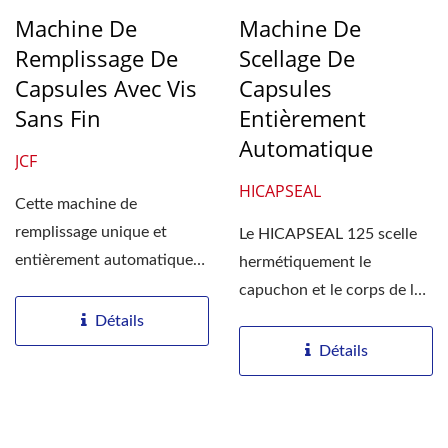
Machine De
Machine De
Remplissage De
Scellage De
Capsules Avec Vis
Capsules
Sans Fin
Entièrement
Automatique
JCF
HICAPSEAL
Cette machine de
remplissage unique et
Le HICAPSEAL 125 scelle
entièrement automatique
hermétiquement le
remplit par la méthode de
capuchon et le corps de la
l'auge,...
capsule à grande vitesse....
Détails
Détails