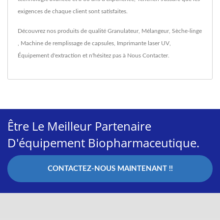
exigences de chaque client sont satisfaites.
Découvrez nos produits de qualité
Granulateur
,
Mélangeur
,
Sèche-linge
,
Machine de remplissage de capsules
,
Imprimante laser UV
,
Équipement d'extraction
et n'hésitez pas à
Nous Contacter
.
Être Le Meilleur Partenaire
D'équipement Biopharmaceutique.
CONTACTEZ-NOUS MAINTENANT !!