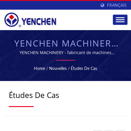
FRANÇAIS
YENCHEN MACHINERY
CO., LTD.
YENCHEN MACHINERY - fabricant de machines
pharmaceutiques leader à Taïwan
Home
/
Nouvelles
/
Études De Cas
Études De Cas