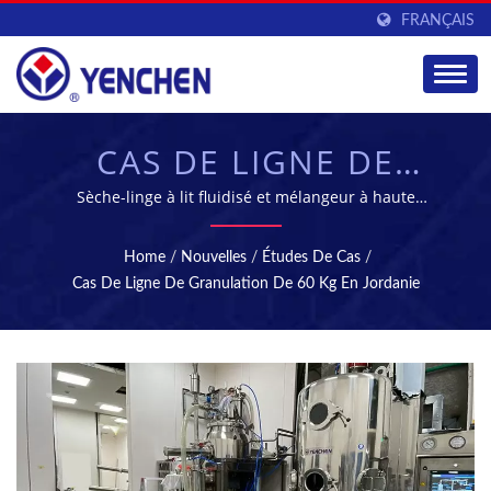
FRANÇAIS
CAS DE LIGNE DE
GRANULATION DE 60
Sèche-linge à lit fluidisé et mélangeur à haute
cisaillement / YENCHEN MACHINERY CO., LTD. se
KG EN JORDANIE |
spécialise dans la fabrication de machines
Home
/
Nouvelles
/
Études De Cas
/
pharmaceutiques depuis 60 ans.
ÉQUIPEMENT DE
Cas De Ligne De Granulation De 60 Kg En Jordanie
FABRICATION ET DE
TRAITEMENT
PHARMACEUTIQUE |
YENCHEN