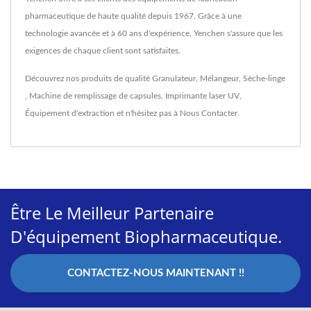
pharmaceutique de haute qualité depuis 1967. Grâce à une
technologie avancée et à 60 ans d'expérience, Yenchen s'assure que les
exigences de chaque client sont satisfaites.
Découvrez nos produits de qualité
Granulateur
,
Mélangeur
,
Sèche-linge
,
Machine de remplissage de capsules
,
Imprimante laser UV
,
Équipement d'extraction
et n'hésitez pas à
Nous Contacter
.
Être Le Meilleur Partenaire
D'équipement Biopharmaceutique.
CONTACTEZ-NOUS MAINTENANT !!