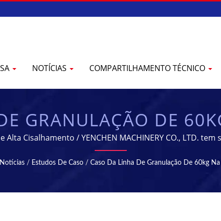
ESA
NOTÍCIAS
COMPARTILHAMENTO TÉCNICO
DE GRANULAÇÃO DE 60K
S DE FABRICAÇÃO E P
 de Alta Cisalhamento / YENCHEN MACHINERY CO., LTD. tem s
Farmacêuticas por 60 anos.
ARMACÊUTICO | YENCH
Notícias
/
Estudos De Caso
/
Caso Da Linha De Granulação De 60kg Na 