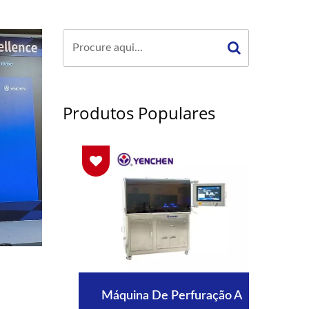
Produtos Populares
os
Máquina De Perfuração A
C