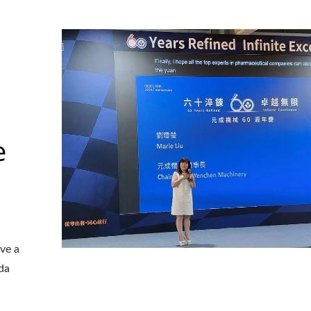
e
ve a
 da
uina De Perfuração A
Compactador De Rol