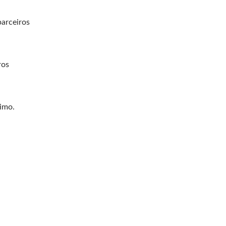
parceiros
ros
imo.