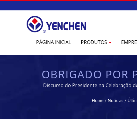
PÁGINA INICIAL
PRODUTOS
EMPR
OBRIGADO POR P
INTERCÂMBIO
Discurso do Presidente na Celebração 
COMPRIMIDOS 
Home
/
Notícias
/
Últi
FABRIC