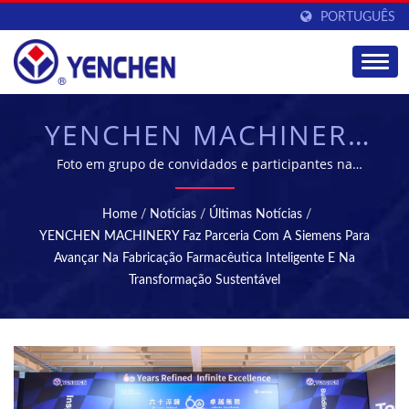
PORTUGUÊS
YENCHEN MACHINERY
FAZ PARCERIA COM A
Foto em grupo de convidados e participantes na
celebração do 60º aniversário da YENCHEN MACHINERY
SIEMENS PARA
| YENCHEN MACHINERY CO., LTD. tem se especializado
Home
/
Notícias
/
Últimas Notícias
/
na fabricação de Máquinas Farmacêuticas por 60 anos.
AVANÇAR NA
YENCHEN MACHINERY Faz Parceria Com A Siemens Para
Avançar Na Fabricação Farmacêutica Inteligente E Na
FABRICAÇÃO
Transformação Sustentável
FARMACÊUTICA
INTELIGENTE E
TRANSFORMAÇÃO