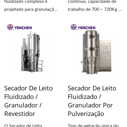
fluidizado complexo é
contínuo, capacidade de
projetado para granulação
trabalho de 700 ~ 720Kg /
por spray e revestimento...
hr. No uso de um
soprador...
Secador De Leito
Secador De Leito
Fluidizado /
Fluidizado /
Granulador /
Granulador Por
Revestidor
Pulverização
O Secador de Leito
Tipo de agitação única do