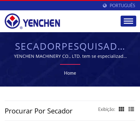
PORTUGUÊS
SECADORPESQUISADO
| FORNECEDOR DE
YENCHEN MACHINERY CO., LTD. tem se especializado
na fabricação de Máquinas Farmacêuticas por 60 anos.
EQUIPAMENTOS PARA
Home
FABRICAÇÃO
FARMACÊUTICA |
YENCHEN
Procurar Por Secador
Exibição: