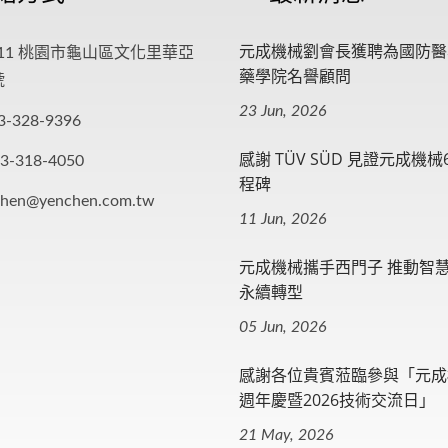
元成機械劉會長獲聘為國防醫
411 桃園市龜山區文化里華亞
藥學院名譽顧問
號
23 Jun, 2026
3-328-9396
感謝 TÜV SÜD 見證元成機械
-3-318-4050
程碑
chen@yenchen.com.tw
11 Jun, 2026
元成機械攜手西門子 推動智
永續轉型
05 Jun, 2026
感謝各位貴賓蒞臨參與「元成
週年慶暨2026技術交流日」
21 May, 2026