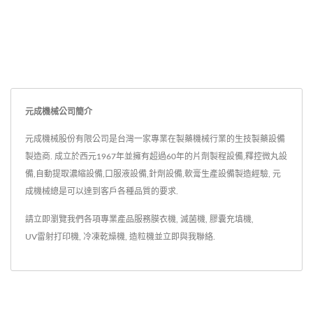
元成機械公司簡介
元成機械股份有限公司是台灣一家專業在製藥機械行業的生技製藥設備
製造商. 成立於西元1967年並擁有超過60年的片劑製程設備,釋控微丸設
備,自動提取濃縮設備,口服液設備,針劑設備,軟膏生產設備製造經驗, 元
成機械總是可以達到客戶各種品質的要求.
請立即瀏覽我們各項專業產品服務
膜衣機
,
滅菌機
,
膠囊充填機
,
UV雷射打印機
,
冷凍乾燥機
,
造粒機
並
立即與我聯絡
.