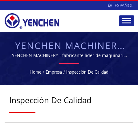
ESPAÑOL
YENCHEN MACHINERY
CO., LTD.
YENCHEN MACHINERY - fabricante líder de maquinaria
farmacéutica en Taiwán
Home
/
Empresa
/
Inspección De Calidad
Inspección De Calidad