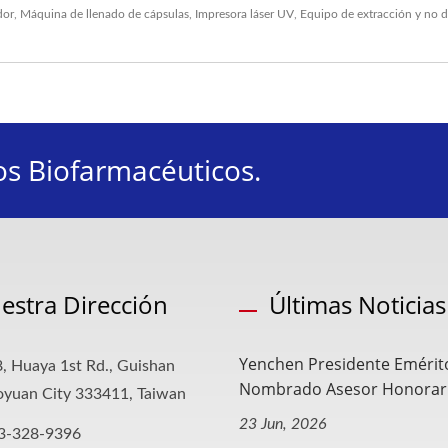
dor
,
Máquina de llenado de cápsulas
,
Impresora láser UV
,
Equipo de extracción
y no 
os Biofarmacéuticos.
estra Dirección
Últimas Noticias
Yenchen Presidente Emérit
, Huaya 1st Rd., Guishan
Nombrado Asesor Honorario
aoyuan City 333411, Taiwan
23 Jun, 2026
3-328-9396