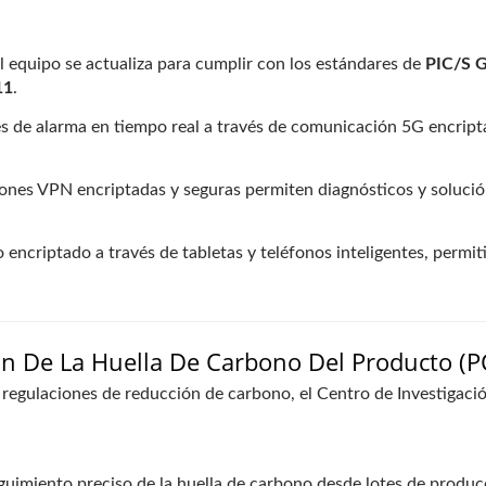
l equipo se actualiza para cumplir con los estándares de
PIC/S 
11
.
s de alarma en tiempo real a través de comunicación 5G encripta
nes VPN encriptadas y seguras permiten diagnósticos y solució
encriptado a través de tabletas y teléfonos inteligentes, permit
ón De La Huella De Carbono Del Producto (P
s regulaciones de reducción de carbono, el Centro de Investigaci
uimiento preciso de la huella de carbono desde lotes de produc