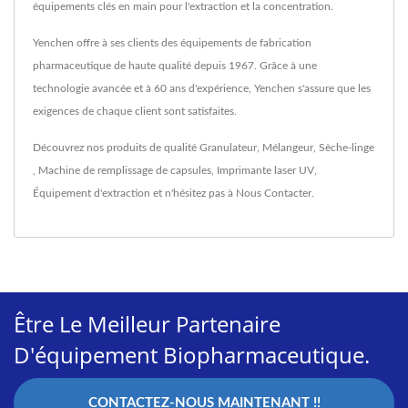
équipements clés en main pour l'extraction et la concentration.
Yenchen offre à ses clients des équipements de fabrication
pharmaceutique de haute qualité depuis 1967. Grâce à une
technologie avancée et à 60 ans d'expérience, Yenchen s'assure que les
exigences de chaque client sont satisfaites.
Découvrez nos produits de qualité
Granulateur
,
Mélangeur
,
Sèche-linge
,
Machine de remplissage de capsules
,
Imprimante laser UV
,
Équipement d'extraction
et n'hésitez pas à
Nous Contacter
.
Être Le Meilleur Partenaire
D'équipement Biopharmaceutique.
CONTACTEZ-NOUS MAINTENANT !!