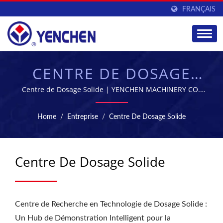
FRANÇAIS
CENTRE DE DOSAGE
SOLIDE | FOURNISSEUR
Centre de Dosage Solide | YENCHEN MACHINERY CO.,
LTD. se spécialise dans la fabrication de machines
D'ÉQUIPEMENTS DE
pharmaceutiques depuis 60 ans.
Home
/
Entreprise
/
Centre De Dosage Solide
FABRICATION
PHARMACEUTIQUE |
Centre De Dosage Solide
YENCHEN
Centre de Recherche en Technologie de Dosage Solide :
Un Hub de Démonstration Intelligent pour la