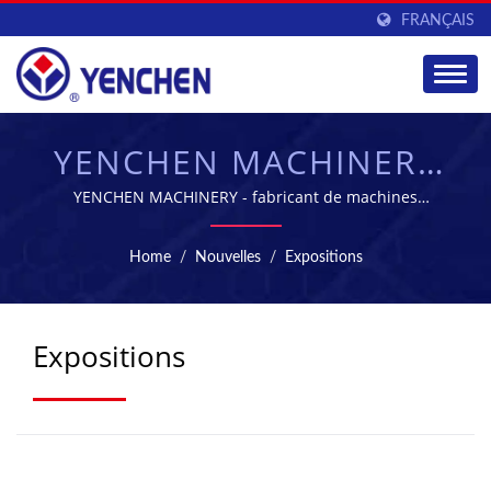
FRANÇAIS
YENCHEN MACHINERY
CO., LTD.
YENCHEN MACHINERY - fabricant de machines
pharmaceutiques leader à Taïwan
Home
/
Nouvelles
/
Expositions
Expositions