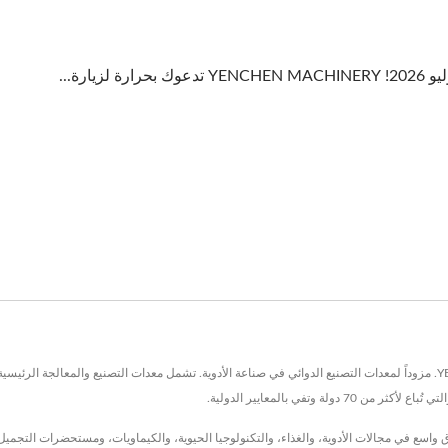
تقع في تايوان منذ عام 1967، كانت YENCHEN MACHINERY CO., LTD. مزوداً لمعدات التصنيع الدوائي في صناعة الأدوية. تشمل معدات ا
 وتفي بالمعايير الدولية.
تنا وخدماتنا على نطاق واسع في مجالات الأدوية، والغذاء، والتكنولوجيا الحيوية، والكيماويات، ومستحض