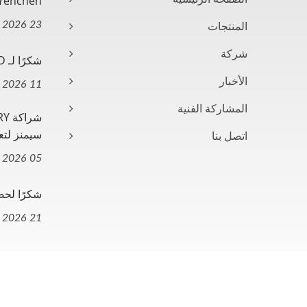
Yenchen رئيس فخري معين مستشاراً.
23 Jun, 2026
المنتجات
شركة
شكرًا لـ TÜV SÜD للاحتفال بذكرى...
الأخبار
11 Jun, 2026
المشاركة الفنية
سيمنز لتعز
اتصل بنا
05 Jun, 2026
شكرًا لحض
21 May, 2026
Ready-Market
Consulted & Designed by