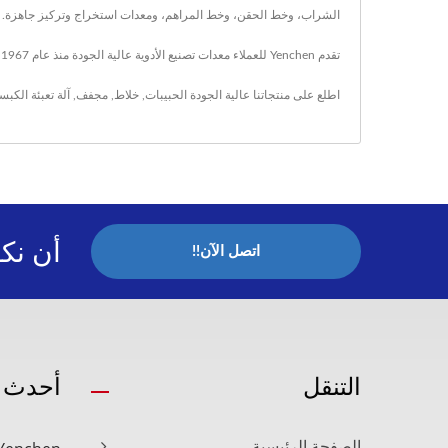
الشراب، وخط الحقن، وخط المراهم، ومعدات استخراج وتركيز جاهزة.
تقدم Yenchen للعملاء معدات تصنيع الأدوية عالية الجودة منذ عام 1967، ومع التكنولوجيا المتقدمة و60 عامًا من الخبرة، تضمن Yenchen تلبية احتياجات كل عميل.
اطلع على منتجاتنا عالية الجودة
الحبيبات
,
خلاط
,
مجفف
,
آلة تعبئة الكب
أن نك
اتصل الآن!!
التنقل
أحدث ا
الصفحة الرئيسية