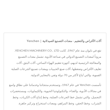
آلات الأقراص والتعقيم - معدات التصنيع الصيدلانية | Yenchen
تقع في تايوان منذ عام 1967، كانت YENCHEN MACHINERY CO., LTD.
مزوداً لمعدات التصنيع الدوائي في صناعة الأدوية. تشمل معدات التصنيع
والمعالجة الرئيسية لديهم، أجهزة تعقيم الهواء الساخن، آلات البثق، آلات
تغليف الأقراص وضغطها، آلات صنع الحبيبات ومعدات تصنيع الجرعات الصلبة
الفموية، والتي تُباع لأكثر من 70 دولة وتفي بالمعايير الدولية.
تأسست Yenchen في عام 1967، وتستخدم منتجاتنا وخدماتنا على نطاق واسع
في مجالات الأدوية، والغذاء، والتكنولوجيا الحيوية، والكيماويات، ومستحضرات
التجميل، والتي تشمل خط الجرعات الصلبة، وخط إنتاج آلات الكريات، وخط
الشراب، وخط الحقن، وخط المراهم، ومعدات استخراج وتركيز جاهزة.