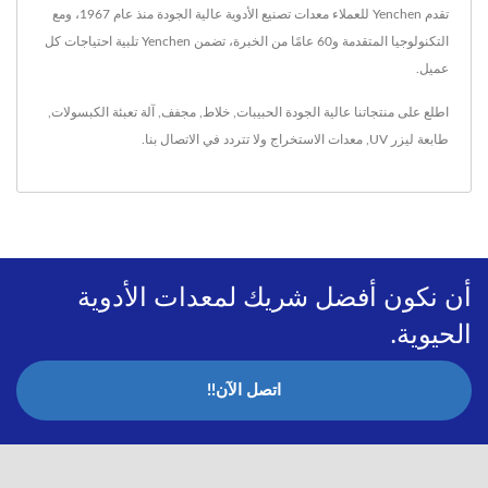
تقدم Yenchen للعملاء معدات تصنيع الأدوية عالية الجودة منذ عام 1967، ومع
التكنولوجيا المتقدمة و60 عامًا من الخبرة، تضمن Yenchen تلبية احتياجات كل
عميل.
اطلع على منتجاتنا عالية الجودة
الحبيبات
,
خلاط
,
مجفف
,
آلة تعبئة الكبسولات
,
طابعة ليزر UV
,
معدات الاستخراج
ولا تتردد في
الاتصال بنا
.
أن نكون أفضل شريك لمعدات الأدوية
الحيوية.
اتصل الآن!!