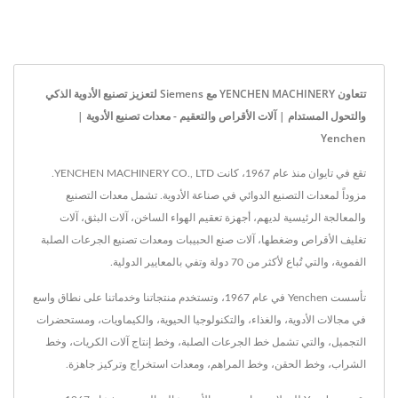
تتعاون YENCHEN MACHINERY مع Siemens لتعزيز تصنيع الأدوية الذكي
والتحول المستدام | آلات الأقراص والتعقيم - معدات تصنيع الأدوية |
Yenchen
تقع في تايوان منذ عام 1967، كانت YENCHEN MACHINERY CO., LTD.
مزوداً لمعدات التصنيع الدوائي في صناعة الأدوية. تشمل معدات التصنيع
والمعالجة الرئيسية لديهم، أجهزة تعقيم الهواء الساخن، آلات البثق، آلات
تغليف الأقراص وضغطها، آلات صنع الحبيبات ومعدات تصنيع الجرعات الصلبة
الفموية، والتي تُباع لأكثر من 70 دولة وتفي بالمعايير الدولية.
تأسست Yenchen في عام 1967، وتستخدم منتجاتنا وخدماتنا على نطاق واسع
في مجالات الأدوية، والغذاء، والتكنولوجيا الحيوية، والكيماويات، ومستحضرات
التجميل، والتي تشمل خط الجرعات الصلبة، وخط إنتاج آلات الكريات، وخط
الشراب، وخط الحقن، وخط المراهم، ومعدات استخراج وتركيز جاهزة.