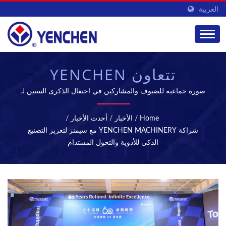
العربية
تتعاون YENCHEN
MACHINERY مع
صورة جماعية للضيوف والمشاركين في احتفال الذكرى الستين لـ
YENCHEN MACHINERYتخصصت YENCHEN MACHINERY
SIEMENS لتعزيز تصنيع
CO., LTD. في تصنيع الآلات الصيدلانية لمدة 60 عامًا.
Home
/
الأخبار
/
أحدث الأخبار
/
الأدوية الذكي والتحول
شراكة YENCHEN MACHINERY مع سيمنز لتعزيز التصنيع
الذكي للأدوية والتحول المستدام
المستدام | آلات الأقراص
والتعقيم - معدات تصنيع
الأدوية | YENCHEN