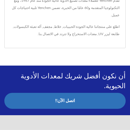
تقدم Yenchen للعملاء معدات تصنيع الأدوية عالية الجودة منذ عام 1967، ومع
التكنولوجيا المتقدمة و60 عامًا من الخبرة، تضمن Yenchen تلبية احتياجات كل
عميل.
اطلع على منتجاتنا عالية الجودة
الحبيبات
,
خلاط
,
مجفف
,
آلة تعبئة الكبسولات
,
طابعة ليزر UV
,
معدات الاستخراج
ولا تتردد في
الاتصال بنا
.
أن نكون أفضل شريك لمعدات الأدوية
الحيوية.
اتصل الآن!!