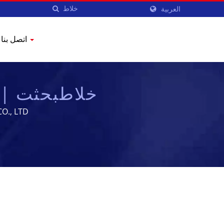
العربية
اتصل بنا
خلاطبحثت | مور
 MACHINERY CO., LTD