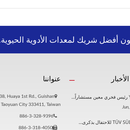
ون أفضل شريك لمعدات الأدوية الحيوية.
لأخبار
عنواننا
..
38, Huaya 1st Rd., Guishan
, Taoyuan City 333411, Taiwan
886-3-328-9396
886-3-318-4050