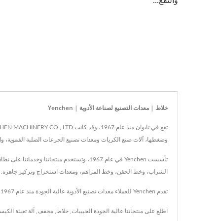
والنقع...
خلاط | معدات التصنيع لصناعة الأدوية | Yenchen
وضغطها، آلات صنع الكريات ومعدات تصنيع الجرعات الصلبة الفموية، والتي تُباع لأكثر من 70 دولة 
تأسست Yenchen في عام 1967، وتستخدم منتجا
الشراب، وخط الحقن، وخط المراهم، ومعدات استخراج وتركيز جاهزة.
تقدم Yenchen للعملاء معدات تصنيع الأدوية عالية الجودة منذ عام 1967، ومع التكنولوجيا المتقدمة و60 عامًا من الخبرة، تضمن Yenchen تلبية احتياجات كل عميل.
اطلع على منتجاتنا عالية الجودة
الحبيبات
,
خلاط
,
مجفف
,
آلة تعبئة الكب