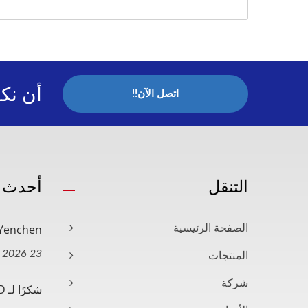
أن نك
اتصل الآن!!
التنقل
أحدث ا
Yenchen رئيس فخري معين مستشاراً.
الصفحة الرئيسية
23 Jun, 2026
المنتجات
شركة
شكرًا لـ TÜV SÜD للاحتفال بذكرى...