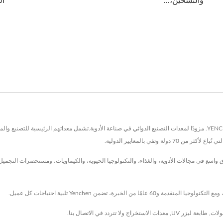
والتسخين،...
ال
تقع في تايوان منذ عام 1967، وقد كانت YENCHEN MACHINERY CO., LTD. مزودًا لمعدات التصنيع الدوائي في صناعة الأدوية.تشمل 
وتفي بالمعايير الدولية.
تنا وخدماتنا على نطاق واسع في مجالات الأدوية، والغذاء، والتكنولوجيا الحيوية، والكيماويات، ومستحض
سولات
,
طابعة ليزر UV
,
معدات الاستخراج
ولا تتردد في
الاتصال بنا
.