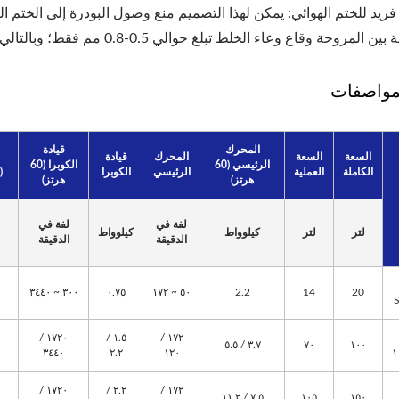
مواصفات
المحرك
قيادة
السعة
السعة
المحرك
قيادة
الرئيسي (60
الكوبرا (60
الكاملة
العملية
الرئيسي
الكوبرا
(ب
هرتز)
هرتز)
لفة في
لفة في
لتر
لتر
كيلوواط
كيلوواط
الدقيقة
الدقيقة
٣٠٠ ~ ٣٤٤٠
٠.٧٥
٥٠ ~ ١٧٢
2.2
14
20
١٧٢٠ /
١.٥ /
١٧٢ /
٣.٧ / ٥.٥
٧٠
١٠٠
٣٤٤٠
٢.٢
١٢٠
١٧٢٠ /
٢.٢ /
١٧٢ /
٧.٥ / ١١.٢
١٠٥
١٥٠