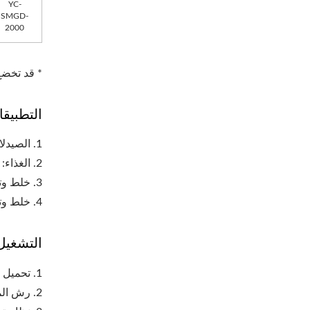
YC-
SMGD-
2000
* قد تخضع
التطبيق
1. الصيدلانية: خلط المسحوق، وتجميعه مع الملزم قبل الضغط.
2. الغذاء: قرص مفضل بالفاكهة، وتجميع التوابل والأطعمة الصحية.
3. خلط وتجميع المواد الكيميائية.
4. خلط وتجميع المواد الإلكترونية.
التشغيل 
1. تحميل مكنسة البودرة متاح.
2. رش الملزمة: باستخدام تصميم فوهة الضباب.