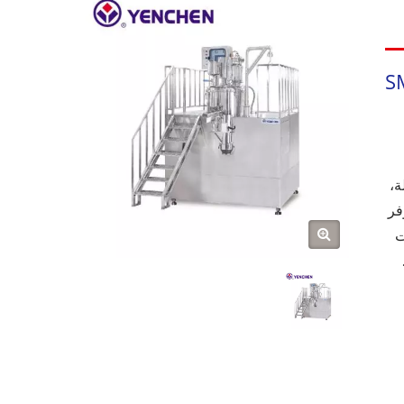
S
ة،
فر
ت