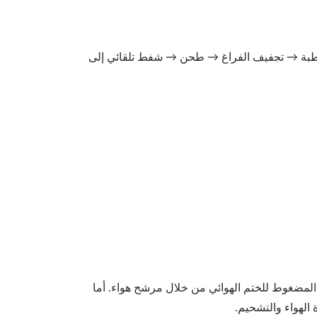
طبة → تجفيف الفراغ → طحن → شفط تلقائي إلى
 المضغوط للختم الهوائي من خلال مرشح هواء. أما
مدكّك الأسطوانة
الهواء والتشحيم.