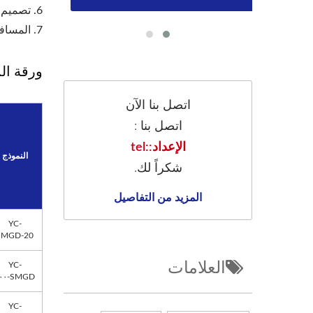
6. تصميم فريد للختم الهوائي: يمكن لهذا التصميم منع وصول البودرة إلى الختم الرئيسي والمقلمة لمنع تساقط البودرة.
7. المسافة بين المروحة وقاع وعاء الخلط تبلغ حوالي 0.5-0.8 مم فقط؛ وبالتالي يمكن تحقيق كفاءة خلط عالية.
ورقة ال
اتصل بنا الآن
اتصل بنا :
الإعداد::tel
النموذج
شكراً لك.
المزيد من التفاصيل
YC-
SMGD-20
العلامات
YC-
SMGD-١٠٠
YC-