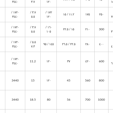
٣٤٤٠
٣.٧
١٢٠
١٧٢٠ /
٣.٧ /
١٧٢ /
١١.٢ / ١٥
١٧٥
٢٥٠
٣٤٤٠
٥.٥
١٢٠
١٧٢٠ /
٣.٧ /
١٦٠ /
١٥ / ٢٢.٥
٢١٠
300
٣٤٤٠
٥.٥
١٠٥
١٧٢٠ /
٥.٥ /
١٤٥ / ٩٥
٢٢.٥ / ٢٦.٥
٢٨٠
٤٠٠
٣٤٤٠
٧.٣
١٧٢٠ /
11.2
١٢٠
٣٧
٤٢٠
600
٣٤٤٠
3440
15
١٢٠
45
560
800
3440
18.5
80
56
700
1000