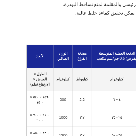
الدفعة العملية المتوسطة
مضخة
الوزن
الأبعاد
فرض) 0.5 جم/سم مكعب
الفراغ
الصافي
الطول ×
كيلوغرام
كيلوواط
كيلوغرام
العرض ×
الارتفاع (ملم)
١٥٦٠ × ٥٤٠ ×
300
2.2
٤ ~ ٦
١٥٠٠
٢١٠٠ × ٧٠٠ ×
1000
٣.٧
٢٥ - ٣٥
٢٠٠٠
٢٣٠٠ × ٨٥٠ ×
1200
٣.٧
٣٥ - ٥٠