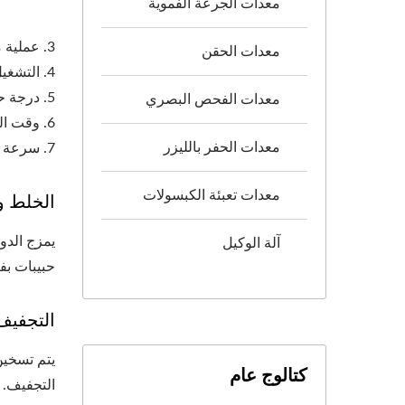
معدات الجرعة الفموية
3. عملية متعددة الوظائف لمنع حركة وتلوث المنتجات.
معدات الحقن
4. التشغيل بتصميم مغلق للحد من التلوث.
5. درجة حرارة التجفيف: 50 ~ 80 درجة مئوية
معدات الفحص البصري
6. وقت التجفيف: المذيب العضوي حوالي 1-2 ساعة؛ الماء حوالي 2-4 ساعات.
معدات الحفر بالليزر
7. سرعة متغيرة لتلبية العمليات المختلفة: الخلط والتحبيب بسرعة عالية؛ التجفيف والتفريغ بسرعة منخفضة.
معدات تعبئة الكبسولات
الخلط وا
يمزج الدو
آلة الوكيل
حبيبات بف
التجفيف
يتم تسخين
كتالوج عام
التجفيف.