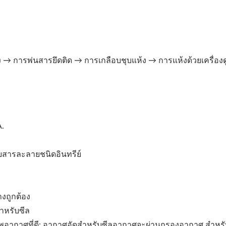
 การพ่นสารยึดติด → การเกลือบชุบแห้ง → การแห้งด้วยเครื่องด
A.
บสารละลายชนิดอินทรีย์
งถูกต้อง
ำหรับซีล
าพอากาศที่ดี: อากาศอัดสำหรับซีลอากาศจะผ่านกรองอากาศ สำหร