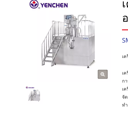
เ
อ
S
เค
เค
กา
เค
จั
ทำ