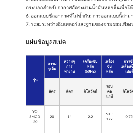
กระบอกสำหรับอากาศอัดจะผ่านน้ำมันหล่อลื่นเพื่อใ
เครื่องอัดรีดแบบโรลเลอร์
6. ออกแบบซีลอากาศที่ไม่ซ้ำกัน: การออกแบบนี้สามา
7. ระยะระหว่างอิมเพลอร์และฐานของชามผสมเพียงปร
แผ่นข้อมูลสเปค
ความจุ
เครื่องขับ
เครื่อง
การขั
ความ
การ
หลัก
ขับ
เคลื่อน
จุเต็ม
ทำงาน
(60HZ)
หลัก
เปอร์
รุ่น
รอบ
ลิตร
ลิตร
กิโลวัตต์
ต่อ
กิโลวัต
นาที
YC-
50 ~
SMGD-
20
14
2.2
0.75
172
20