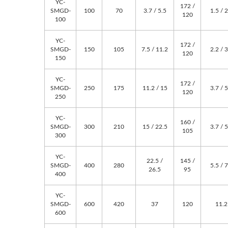
YC-
172 /
SMGD-
100
70
3.7 / 5.5
1.5 / 2
120
100
YC-
172 /
SMGD-
150
105
7.5 / 11.2
2.2 / 3
120
150
YC-
172 /
SMGD-
250
175
11.2 / 15
3.7 / 5
120
250
YC-
160 /
SMGD-
300
210
15 / 22.5
3.7 / 5
105
300
YC-
22.5 /
145 /
SMGD-
400
280
5.5 / 7
26.5
95
400
YC-
SMGD-
600
420
37
120
11.2
600