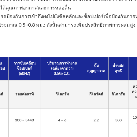
ห้ได้คุณภาพอากาศและการหล่อลื่น
เครื่องเจาะเลเซอร์
เครื่องอัดรีดแบบโรลเล
รถป้องกันการเข้าถึงผงไปยังซีลหลักและช็อปเปอร์เพื่อป้องกันการ
ะมาณ 0.5~0.8 มม.; ดังนั้นสามารถเพิ่มประสิทธิภาพการผสมสูง
บ
การขับเคลื่อน
ปริมาณการทำงาน
ปั๊ม
น้ำหนัก
ช็อป
ช็อปเปอร์
เฉลี่ย (คาดว่า)
สุญญากาศ
สุทธิ
(60HZ)
0.5G/C.C.
คว
คว
ต์
รอบต่อนาที
กิโลกรัม
กิโลวัตต์
กิโลกรัม
15
300 ~ 3440
4 ~ 6
2.2
300