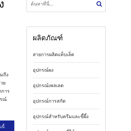
ง
ผลิตภัณฑ์
สายการผลิตแท็บเล็ต
อุปกรณ์ผง
มถึง
้วย
อุปกรณ์เพลเลต
ลดการ
รณ์
อุปกรณ์การสกัด
อุปกรณ์สำหรับครีมและขี้ผึ้ง
นี้