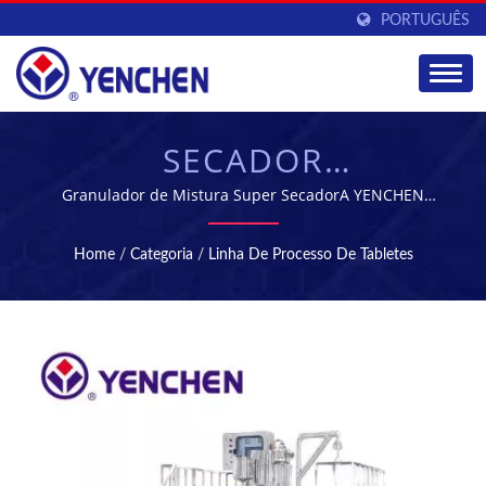
PORTUGUÊS
SECADOR
GRANULADOR DE
Granulador de Mistura Super SecadorA YENCHEN
MACHINERY CO., LTD. tem se especializado na
MISTURADOR DE ALTA
fabricação de Máquinas Farmacêuticas por 60 anos.
Home
/
Categoria
/
Linha De Processo De Tabletes
CISALHAMENTO |
EQUIPAMENTOS DE
FABRICAÇÃO E
PROCESSAMENTO
FARMACÊUTICO |