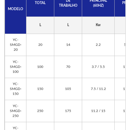
DE
PRINCIPAL
TOTAL
PRIN
TRABALHO
(60HZ)
MODELO
L
L
Kw
r
YC-
SMGD-
20
14
2.2
50 
20
YC-
SMGD-
100
70
3.7 / 5.5
172 
100
YC-
SMGD-
150
105
7.5 / 11.2
172 
150
YC-
SMGD-
250
175
11.2 / 15
172 
250
YC-