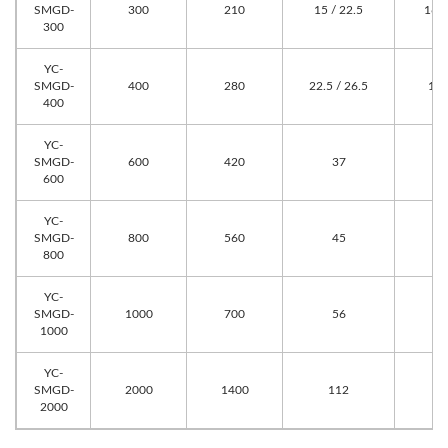
SMGD-
300
210
15 / 22.5
160 
300
YC-
SMGD-
400
280
22.5 / 26.5
145
400
YC-
SMGD-
600
420
37
1
600
YC-
SMGD-
800
560
45
1
800
YC-
SMGD-
1000
700
56
1000
YC-
SMGD-
2000
1400
112
2000