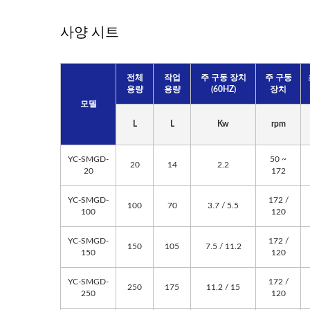
사양 시트
전체
작업
주 구동 장치
주 구동
용량
용량
(60HZ)
장치
모델
L
L
Kw
rpm
YC-SMGD-
50 ~
20
14
2.2
20
172
YC-SMGD-
172 /
100
70
3.7 / 5.5
100
120
YC-SMGD-
172 /
150
105
7.5 / 11.2
150
120
YC-SMGD-
172 /
250
175
11.2 / 15
250
120