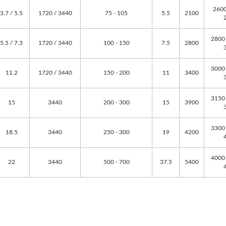
2600
3.7 / 5.5
1720 / 3440
75 - 105
5.5
2100
2800 
5.5 / 7.3
1720 / 3440
100 - 150
7.5
2800
3000 
11.2
1720 / 3440
150 - 200
11
3400
3150 
15
3440
200 - 300
15
3900
3300 
18.5
3440
250 - 300
19
4200
4000 
22
3440
500 - 700
37.5
5400