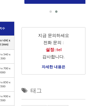
치수
지금 문의하세요
x 너비 x
전화 문의 :
 (mm)
설정::tel
 x 540 x
감사합니다.
1500
자세한 내용은
 x 700 x
2000
 x 850 x
2500
태그
 x 900 x
2500