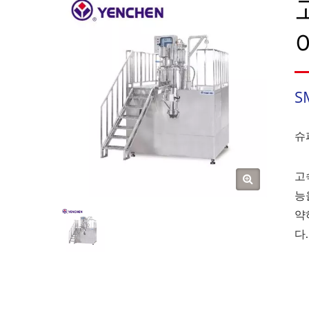
S
슈
고
능
약
다