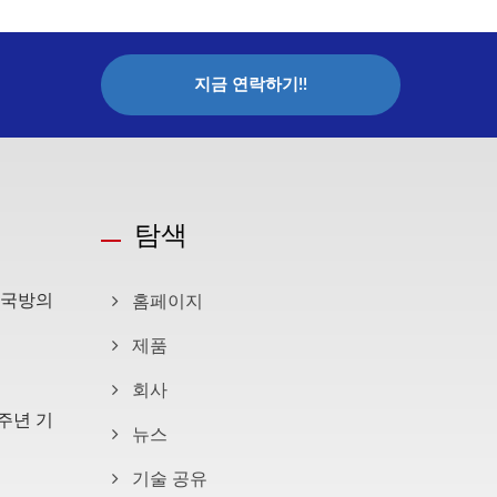
지금 연락하기!!
탐색
로 국방의
홈페이지
제품
회사
0주년 기
뉴스
기술 공유