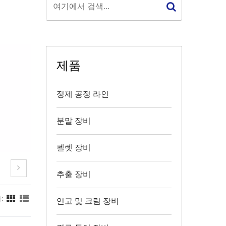
제품
정제 공정 라인
분말 장비
펠렛 장비
추출 장비
:
연고 및 크림 장비