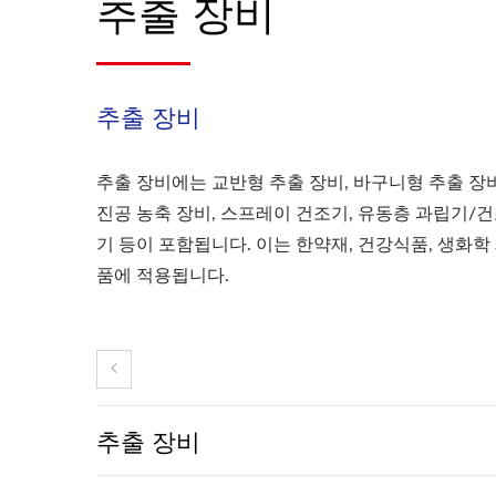
추출 장비
추출 장비
추출 장비에는 교반형 추출 장비, 바구니형 추출 장비
진공 농축 장비, 스프레이 건조기, 유동층 과립기/
기 등이 포함됩니다. 이는 한약재, 건강식품, 생화학
품에 적용됩니다.
추출 장비