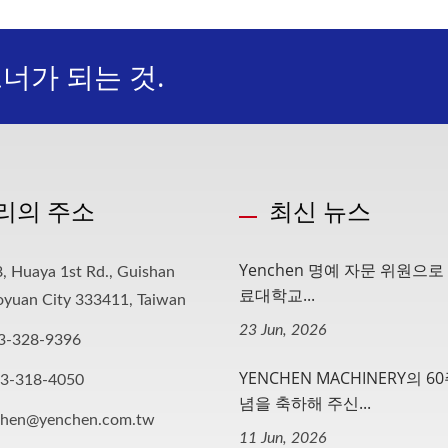
너가 되는 것.
리의 주소
최신 뉴스
Yenchen 명예 자문 위원으
, Huaya 1st Rd., Guishan
료대학교...
aoyuan City 333411, Taiwan
23 Jun, 2026
3-328-9396
YENCHEN MACHINERY의 6
-3-318-4050
념을 축하해 주신...
chen@yenchen.com.tw
11 Jun, 2026