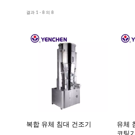
결과 1 - 8 의 8
복합 유체 침대 건조기
유체 
코팅