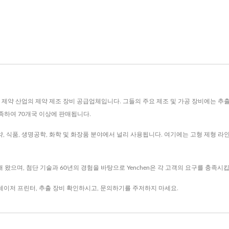
LTD.는 제약 산업의 제약 제조 장비 공급업체입니다. 그들의 주요 제조 및 가공 장비에는 추출
충족하여 70개국 이상에 판매됩니다.
약, 식품, 생명공학, 화학 및 화장품 분야에서 널리 사용됩니다. 여기에는 고형 제형 라인,
해 왔으며, 첨단 기술과 60년의 경험을 바탕으로 Yenchen은 각 고객의 요구를 충족시
 레이저 프린터
,
추출 장비
확인하시고,
문의하기
를 주저하지 마세요.