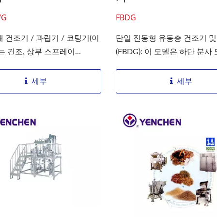
/G
FBDG
 건조기 / 과립기 / 코팅기(이
단일 진동형 유동층 건조기 및
는 건조, 상부 스프레이...
(FBDG): 이 모델은 하단 분사 또
세부
세부
레이저 드릴링 머신
롤러 콤팩터