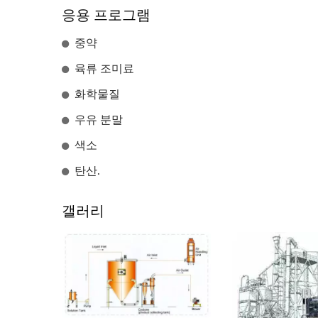
응용 프로그램
중약
육류 조미료
화학물질
우유 분말
색소
탄산.
갤러리