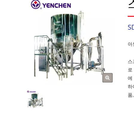
S
아
스
로
에
하
품