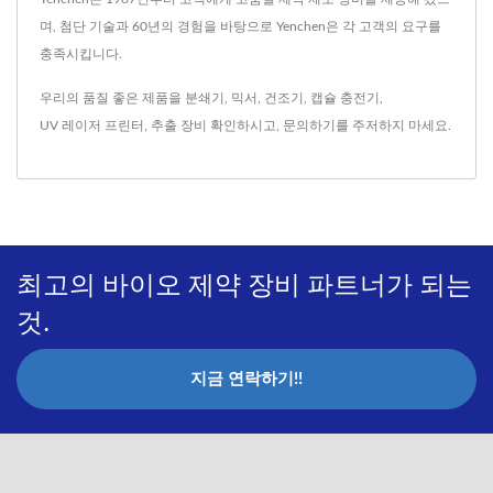
며, 첨단 기술과 60년의 경험을 바탕으로 Yenchen은 각 고객의 요구를
충족시킵니다.
우리의 품질 좋은 제품을
분쇄기
,
믹서
,
건조기
,
캡슐 충전기
,
UV 레이저 프린터
,
추출 장비
확인하시고,
문의하기
를 주저하지 마세요.
최고의 바이오 제약 장비 파트너가 되는
것.
지금 연락하기!!