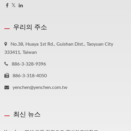
우리의 주소
No.38, Huaya 1st Rd., Guishan Dist., Taoyuan City
333411, Taiwan
886-3-328-9396
886-3-318-4050
yenchen@yenchen.com.tw
최신 뉴스