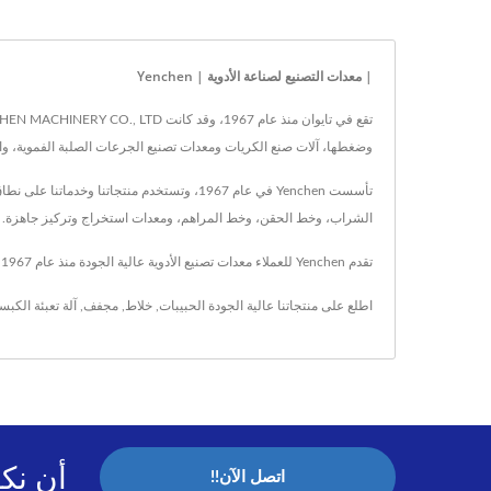
| معدات التصنيع لصناعة الأدوية | Yenchen
وضغطها، آلات صنع الكريات ومعدات تصنيع الجرعات الصلبة الفموية، والتي تُباع لأكثر من 70 دولة 
تأسست Yenchen في عام 1967، وتستخدم منتجا
الشراب، وخط الحقن، وخط المراهم، ومعدات استخراج وتركيز جاهزة.
تقدم Yenchen للعملاء معدات تصنيع الأدوية عالية الجودة منذ عام 1967، ومع التكنولوجيا المتقدمة و60 عامًا من الخبرة، تضمن Yenchen تلبية احتياجات كل عميل.
اطلع على منتجاتنا عالية الجودة
الحبيبات
,
خلاط
,
مجفف
,
آلة تعبئة الكب
أن نك
اتصل الآن!!