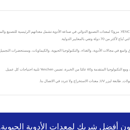
تقع في تايوان منذ عام 1967، وقد كانت YENCHEN MACHINERY CO., LTD. مزودًا لمعدات التصنيع الدوائي في صناعة الأدوية.تشمل م
وتفي بالمعايير الدولية.
تنا وخدماتنا على نطاق واسع في مجالات الأدوية، والغذاء، والتكنولوجيا الحيوية، والكيماويات، ومستحض
سولات
,
طابعة ليزر UV
,
معدات الاستخراج
ولا تتردد في
الاتصال بنا
.
ون أفضل شريك لمعدات الأدوية الحيوية.