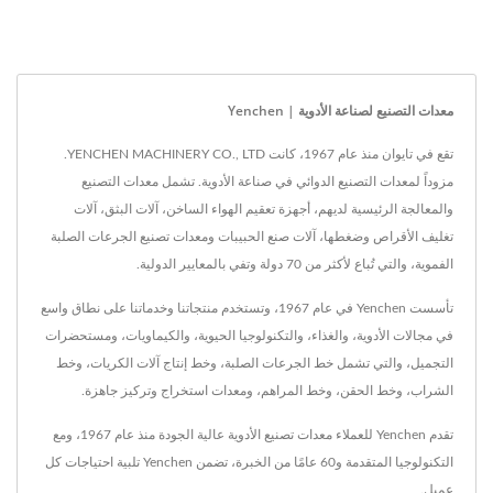
معدات التصنيع لصناعة الأدوية | Yenchen
تقع في تايوان منذ عام 1967، كانت YENCHEN MACHINERY CO., LTD.
مزوداً لمعدات التصنيع الدوائي في صناعة الأدوية. تشمل معدات التصنيع
والمعالجة الرئيسية لديهم، أجهزة تعقيم الهواء الساخن، آلات البثق، آلات
تغليف الأقراص وضغطها، آلات صنع الحبيبات ومعدات تصنيع الجرعات الصلبة
الفموية، والتي تُباع لأكثر من 70 دولة وتفي بالمعايير الدولية.
تأسست Yenchen في عام 1967، وتستخدم منتجاتنا وخدماتنا على نطاق واسع
في مجالات الأدوية، والغذاء، والتكنولوجيا الحيوية، والكيماويات، ومستحضرات
التجميل، والتي تشمل خط الجرعات الصلبة، وخط إنتاج آلات الكريات، وخط
الشراب، وخط الحقن، وخط المراهم، ومعدات استخراج وتركيز جاهزة.
تقدم Yenchen للعملاء معدات تصنيع الأدوية عالية الجودة منذ عام 1967، ومع
التكنولوجيا المتقدمة و60 عامًا من الخبرة، تضمن Yenchen تلبية احتياجات كل
عميل.