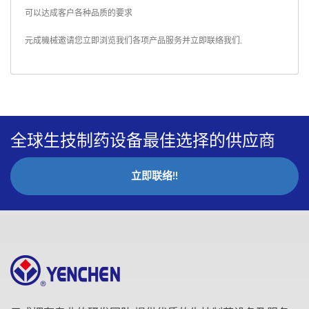
可以达成客户各种品质的要求
元成機械邀请您立即浏览我们各项产品服务并
立即联络我们
.
全球生技制药设备最佳选择的供应商
立即联络!!