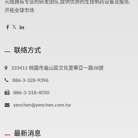
元成拥有专业的研发团队,提供优质的生技制药设备及服务,
开拓全球市场
联络方式
333411 桃園市龜山區文化里華亞一路38號
886-3-328-9396
886-3-318-4050
yenchen@yenchen.com.tw
最新消息