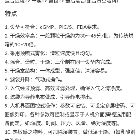
混合造粒=> 干燥=> 整粒=> 最后混合(配合真空吸料)
特点
1. 设备可符合：cGMP、PIC/S、FDA要求。
2. 干燥效率高：一般颗粒干燥约为30～45分/批，为传统烘
箱的10~20倍。
3. 采用顶喷式雾化：造粒速度快且均匀。
4. 混合、造粒、干燥：三个制在同一设备内完成。
5. 干燥室结构：一体成型，强度佳，清洁容易。
6. 滤袋升降：气动式操作。
7. 入气经过预滤、高效过滤处理，确保入气之清净度。
8. 滤袋为导静电布做成，引导静电排出。
9. 人机界面图控式操作：参数可记忆、可设定多层密码、可
图像列印。各种参数可控制或显示于人机介面(需视选用配
备而定，如:温度、时间、压力、风量、绝对湿度等)。
10. 热敏感之物料，可加除湿装置，做低温干燥。 (如乳酸剂