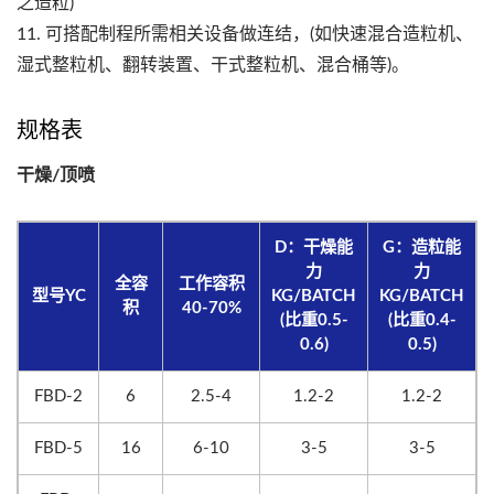
之造粒)
11. 可搭配制程所需相关设备做连结，(如快速混合造粒机、
湿式整粒机、翻转装置、干式整粒机、混合桶等)。
规格表
干燥/顶喷
D：干燥能
G：造粒能
力
力
全容
工作容积
型号YC
KG/BATCH
KG/BATCH
积
40-70%
(比重0.5-
(比重0.4-
0.6)
0.5)
FBD-2
6
2.5-4
1.2-2
1.2-2
FBD-5
16
6-10
3-5
3-5