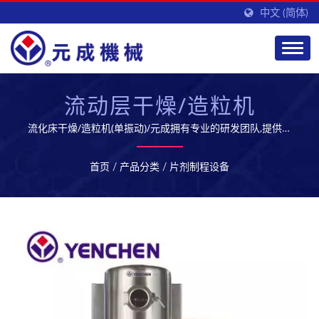
中文 (简体)
流动层干燥/造粒机
流化床干燥/造粒机(单振动)/元成拥有专业的研发团队,提供优
质的生技制药设备及服务,开拓全球市场
首页
/
产品分类
/
片剂制程设备