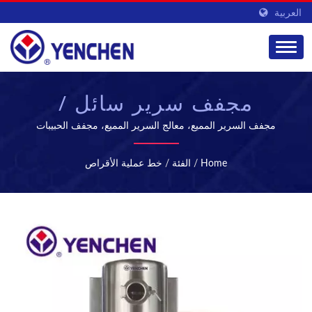
العربية
مجفف سرير سائل /
مجفف رذاذ | معدات تصنيع
مجفف السرير المميع، معالج السرير المميع، مجفف الحبيبات
المميع، آلة الطلاء المميع، محمصة السرير المميعتخصصت شركة
ومعالجة الأدوية |
YENCHEN MACHINERY CO., LTD. في تصنيع الآلات الصيدلانية
Home
/
الفئة
/
خط عملية الأقراص
لمدة 60 عامًا.
YENCHEN