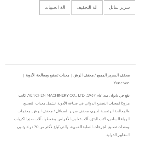
سرير سائل
آلة التجفيف
آلة الحبيبات
مجفف السرير المميع / مجفف الرش | معدات تصنيع ومعالجة الأدوية |
Yenchen
تقع في تايوان منذ عام 1967، YENCHEN MACHINERY CO., LTD. كانت
مزودًا لمعدات التصنيع الدوائي في صناعة الأدوية. تشمل معدات التصنيع
والمعالجة الرئيسية لديهم، مجفف سرير السوائل / مجفف الرش، معقمات
الهواء الساخن، آلات البثق، آلات تغليف الأقراص وضغطها، آلات صنع الكريات
ومعدات تصنيع الجرعات الصلبة الفموية، والتي تُباع لأكثر من 70 دولة وتلبي
المعايير الدولية.