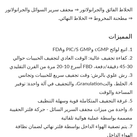
الخلاط الفائق والجرانولاتور ⇒ مجفف سرير السوائل والجرانولاتور
⇒ مطحنة المخروط ⇒ الخلاط النهائي.
المميزات
1. اتبع لوائح cGMP وPIC/S GMP وFDA
2. كفاءة تجفيف عالية: الوقت العادي لتجفيف الحبيبات حوالي
30-45 دقيقة/دفعة، FBD أسرع 10-20 مرة من الفرن التقليدي
3. رش علوي بالرش: وقت تجفيف سريع للحبيبات وتجانس
4. الخلط، والتGranulation، والتجفيف في آلة واحدة: توفير
المساحة والوقت
5. غرفة التجفيف المتكاملة قوية وسهلة التنظيف
6. واحدة من ميزات مجفف السرير السائل - حركة فلتر الحقيبة
مصممة بواسطة عملية هوائية تلقائية
7. يتم تصفية الهواء الداخل بواسطة فلتر نهائي لضمان نظافة
الهواء الداخل