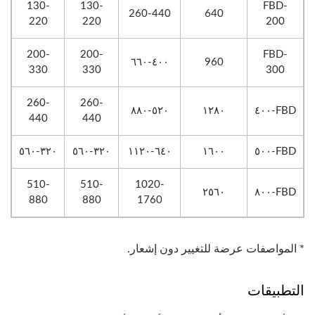
130-
130-
FBD-
260-440
640
220
220
200
200-
200-
FBD-
٤٠٠-٦٦٠
960
330
330
300
260-
260-
٥٢٠-٨٨٠
١٢٨٠
FBD-٤٠٠
440
440
٣٢٠-٥٦٠
٣٢٠-٥٦٠
٦٤٠-١١٢٠
١٦٠٠
FBD-٥٠٠
510-
510-
1020-
٢٥٦٠
FBD-٨٠٠
880
880
1760
* المواصفات عرضة للتغيير دون إشعار.
التطبيقات