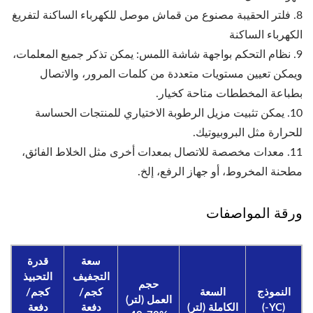
8. فلتر الحقيبة مصنوع من قماش موصل للكهرباء الساكنة لتفريغ
الكهرباء الساكنة
9. نظام التحكم بواجهة شاشة اللمس: يمكن تذكر جميع المعلمات،
ويمكن تعيين مستويات متعددة من كلمات المرور، والاتصال
بطباعة المخططات متاحة كخيار.
10. يمكن تثبيت مزيل الرطوبة الاختياري للمنتجات الحساسة
للحرارة مثل البروبيوتيك.
11. معدات مخصصة للاتصال بمعدات أخرى مثل الخلاط الفائق،
مطحنة المخروط، أو جهاز الرفع، إلخ.
ورقة المواصفات
سعة
قدرة
التجفيف
التحبيذ
حجم
النموذج
السعة
كجم/
كجم/
العمل (لتر)
(YC-)
الكاملة (لتر)
دفعة
دفعة