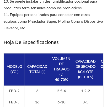
10. Se puede instalar un deshumidificador opcional para
productos term sensibles como los probióticos.
11. Equipos personalizados para conectar con otros
equipos como Mezclador Super, Molino Cono o Dispositivo
Elevador, etc.
Hoja De Especificaciones
VOLUMEN
CAPACIDAD
CA
DE
MODELO
CAPACIDAD
DE SECADO
GR
TRABAJO
(YC-)
TOTAL (L)
KG/LOTE
(L)
(B.D. 0.5)
40-70%
FBD-2
6
2.5-4
1.2-2
FBD-5
16
6-10
3-5