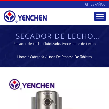
ESPAÑOL
SECADOR DE LECHO
FLUIDIZADO /
Secador de Lecho Fluidizado, Procesador de Lecho
Fluidizado, Granulador de Lecho Fluidizado, Recubridor
GRANULADOR POR
de Lecho Fluidizado, Tostador de Lecho Fluidizado |
Home
/
Categoría
/
Línea De Proceso De Tabletas
YENCHEN MACHINERY CO., LTD. se ha especializado en
PULVERIZACIÓN |
la fabricación de máquinas farmacéuticas durante 60
EQUIPOS DE
años.
FABRICACIÓN Y
PROCESAMIENTO
FARMACÉUTICO |