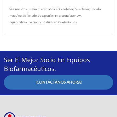
Vea nuestros productos de calidad
Granulador
,
Mezclador
,
Secador
,
Máquina de llenado de cápsulas
,
Impresora láser UV
,
Equipo de extracción
y no dude en
Contactarnos
.
Ser El Mejor Socio En Equipos
Biofarmacéuticos.
¡CONTÁCTANOS AHORA!